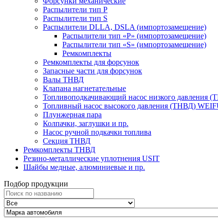
Форсунки механические
Распылители тип P
Распылители тип S
Распылители DLLA, DSLA (импортозамещение)
Распылители тип «Р» (импортозамещение)
Распылители тип «S» (импортозамещение)
Ремкомплекты
Ремкомплекты для форсунок
Запасные части для форсунок
Валы ТНВД
Клапана нагнетательные
Топливоподкачивающий насос низкого давления (
Топливный насос высокого давления (ТНВД) WEI
Плунжерная пара
Колпачки, заглушки и пр.
Насос ручной подкачки топлива
Секция ТНВД
Ремкомплекты ТНВД
Резино-металлические уплотнения USIT
Шайбы медные, алюминиевые и пр.
Подбор продукции