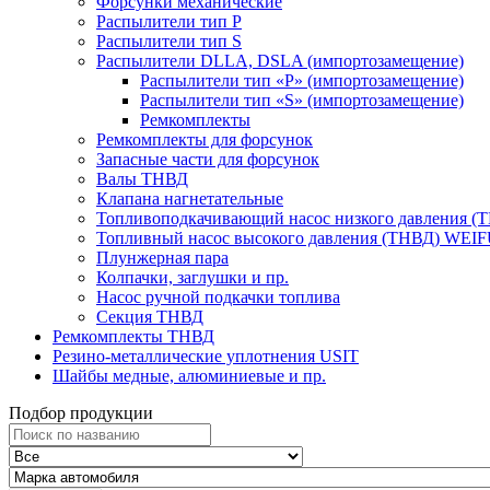
Форсунки механические
Распылители тип P
Распылители тип S
Распылители DLLA, DSLA (импортозамещение)
Распылители тип «Р» (импортозамещение)
Распылители тип «S» (импортозамещение)
Ремкомплекты
Ремкомплекты для форсунок
Запасные части для форсунок
Валы ТНВД
Клапана нагнетательные
Топливоподкачивающий насос низкого давления (
Топливный насос высокого давления (ТНВД) WEI
Плунжерная пара
Колпачки, заглушки и пр.
Насос ручной подкачки топлива
Секция ТНВД
Ремкомплекты ТНВД
Резино-металлические уплотнения USIT
Шайбы медные, алюминиевые и пр.
Подбор продукции