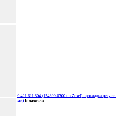
9 421 611 804 (154390-0300 по Zexel) прокладка регулят
мм)
В наличии