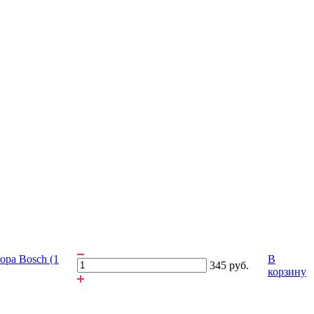
ора Bosch (1
В
345 руб.
корзину