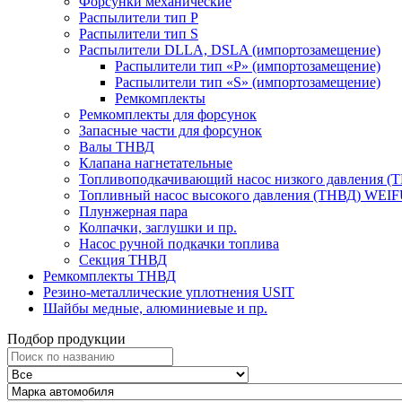
Форсунки механические
Распылители тип P
Распылители тип S
Распылители DLLA, DSLA (импортозамещение)
Распылители тип «Р» (импортозамещение)
Распылители тип «S» (импортозамещение)
Ремкомплекты
Ремкомплекты для форсунок
Запасные части для форсунок
Валы ТНВД
Клапана нагнетательные
Топливоподкачивающий насос низкого давления (
Топливный насос высокого давления (ТНВД) WEI
Плунжерная пара
Колпачки, заглушки и пр.
Насос ручной подкачки топлива
Секция ТНВД
Ремкомплекты ТНВД
Резино-металлические уплотнения USIT
Шайбы медные, алюминиевые и пр.
Подбор продукции