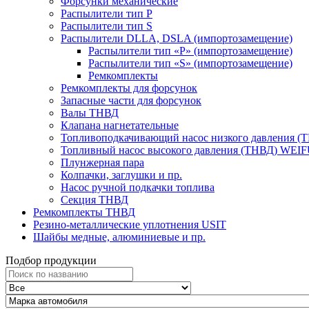
Форсунки механические
Распылители тип P
Распылители тип S
Распылители DLLA, DSLA (импортозамещение)
Распылители тип «Р» (импортозамещение)
Распылители тип «S» (импортозамещение)
Ремкомплекты
Ремкомплекты для форсунок
Запасные части для форсунок
Валы ТНВД
Клапана нагнетательные
Топливоподкачивающий насос низкого давления (
Топливный насос высокого давления (ТНВД) WEI
Плунжерная пара
Колпачки, заглушки и пр.
Насос ручной подкачки топлива
Секция ТНВД
Ремкомплекты ТНВД
Резино-металлические уплотнения USIT
Шайбы медные, алюминиевые и пр.
Подбор продукции