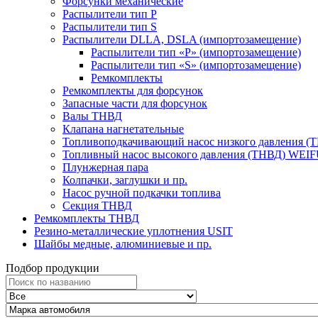
Форсунки механические
Распылители тип P
Распылители тип S
Распылители DLLA, DSLA (импортозамещение)
Распылители тип «Р» (импортозамещение)
Распылители тип «S» (импортозамещение)
Ремкомплекты
Ремкомплекты для форсунок
Запасные части для форсунок
Валы ТНВД
Клапана нагнетательные
Топливоподкачивающий насос низкого давления (
Топливный насос высокого давления (ТНВД) WEI
Плунжерная пара
Колпачки, заглушки и пр.
Насос ручной подкачки топлива
Секция ТНВД
Ремкомплекты ТНВД
Резино-металлические уплотнения USIT
Шайбы медные, алюминиевые и пр.
Подбор продукции