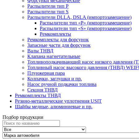
Форсунки механические
Распылители тип P
Распылители тип S
Распылители DLLA, DSLA (импортозамещение)
Распылители тип «Р» (импортозамещение)
Распылители тип «S» (импортозамещение)
Ремкомплекты
Ремкомплекты для форсунок
Запасные части для форсунок
Валы ТНВД
Клапана нагнетательные
Топливоподкачивающий насос низкого давления (
Топливный насос высокого давления (ТНВД) WEI
Плунжерная пара
Колпачки, заглушки и пр.
Насос ручной подкачки топлива
Секция ТНВД
Ремкомплекты ТНВД
Резино-металлические уплотнения USIT
Шайбы медные, алюминиевые и пр.
Подбор продукции