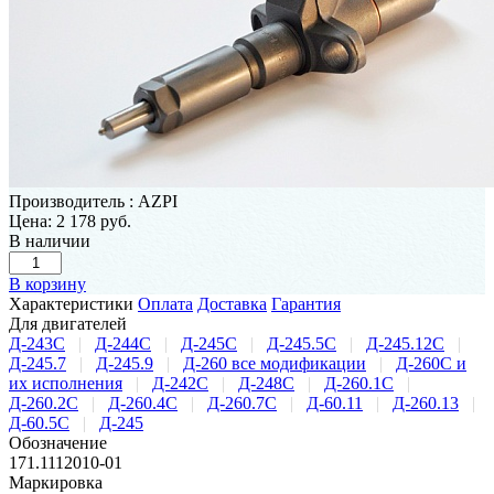
Производитель
:
AZPI
Цена:
2 178 руб.
В наличии
В корзину
Характеристики
Оплата
Доставка
Гарантия
Для двигателей
Д-243С
|
Д-244С
|
Д-245С
|
Д-245.5С
|
Д-245.12С
|
Д-245.7
|
Д-245.9
|
Д-260 все модификации
|
Д-260С и
их исполнения
|
Д-242С
|
Д-248С
|
Д-260.1С
|
Д-260.2С
|
Д-260.4С
|
Д-260.7С
|
Д-60.11
|
Д-260.13
|
Д-60.5С
|
Д-245
Обозначение
171.1112010-01
Маркировка