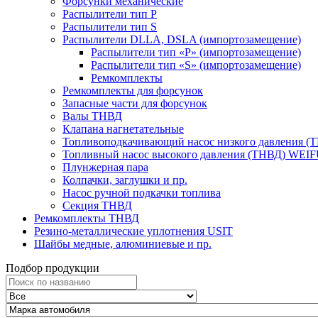
Форсунки механические
Распылители тип P
Распылители тип S
Распылители DLLA, DSLA (импортозамещение)
Распылители тип «Р» (импортозамещение)
Распылители тип «S» (импортозамещение)
Ремкомплекты
Ремкомплекты для форсунок
Запасные части для форсунок
Валы ТНВД
Клапана нагнетательные
Топливоподкачивающий насос низкого давления (
Топливный насос высокого давления (ТНВД) WEI
Плунжерная пара
Колпачки, заглушки и пр.
Насос ручной подкачки топлива
Секция ТНВД
Ремкомплекты ТНВД
Резино-металлические уплотнения USIT
Шайбы медные, алюминиевые и пр.
Подбор продукции