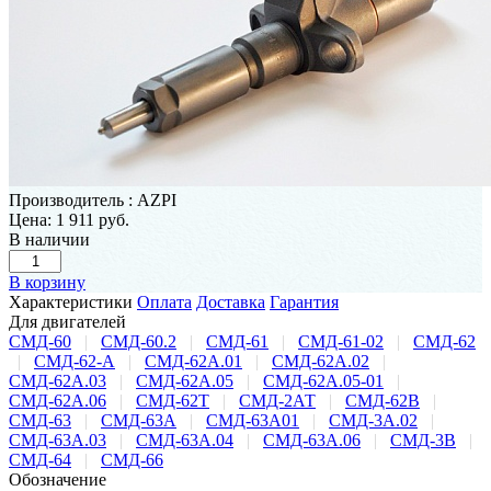
Производитель
:
AZPI
Цена:
1 911 руб.
В наличии
В корзину
Характеристики
Оплата
Доставка
Гарантия
Для двигателей
СМД-60
|
СМД-60.2
|
СМД-61
|
СМД-61-02
|
СМД-62
|
СМД-62-А
|
СМД-62А.01
|
СМД-62А.02
|
СМД-62А.03
|
СМД-62А.05
|
СМД-62А.05-01
|
СМД-62А.06
|
СМД-62Т
|
СМД-2АТ
|
СМД-62В
|
СМД-63
|
СМД-63А
|
СМД-63А01
|
СМД-3А.02
|
СМД-63А.03
|
СМД-63А.04
|
СМД-63А.06
|
СМД-3В
|
СМД-64
|
СМД-66
Обозначение