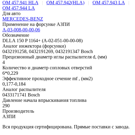
OM 457.941 HLA
|
OM 457.942(HLA)
|
OM 457.943 LA
|
OM 457.944 LA
Для авто
MERCEDES-BENZ
Применение на форсунке АЗПИ
А-03-008-00-00-06
Обозначение
DLLA 150 P 1164+ (А-02-051-00-00-08)
Аналог инжектора (форсунки)
0432191258, 0432191269, 0432191347 Bosch
Прецизионный диаметр иглы распылителя d, (мм)
4
Количество и диаметр сопловых отверстий
6*0,229
Эффективное проходное сечение mf , (мм2)
0,177-0,184
Аналог распылителя
0433171741 Bosch
Давление начала впрыскивания топлива
290
Производитель
АЗПИ
Вся продукция сертифицирована. Прямые поставки с завода.