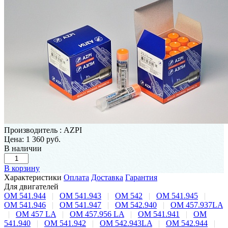
Производитель
:
AZPI
Цена:
1 360 руб.
В наличии
В корзину
Характеристики
Оплата
Доставка
Гарантия
Для двигателей
OM 541.944
|
OM 541.943
|
OM 542
|
OM 541.945
|
OM 541.946
|
OM 541.947
|
OM 542.940
|
OM 457.937LA
|
OM 457 LA
|
OM 457.956 LA
|
OM 541.941
|
OM
541.940
|
OM 541.942
|
OM 542.943LA
|
OM 542.944
|