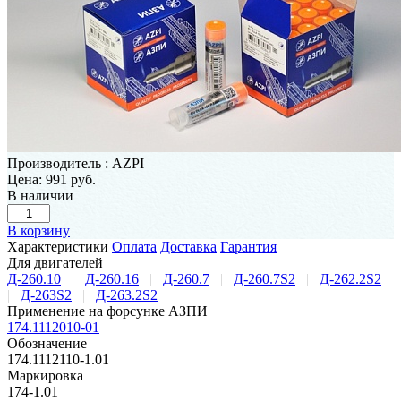
Производитель
:
AZPI
Цена:
991 руб.
В наличии
В корзину
Характеристики
Оплата
Доставка
Гарантия
Для двигателей
Д-260.10
|
Д-260.16
|
Д-260.7
|
Д-260.7S2
|
Д-262.2S2
|
Д-263S2
|
Д-263.2S2
Применение на форсунке АЗПИ
174.1112010-01
Обозначение
174.1112110-1.01
Маркировка
174-1.01