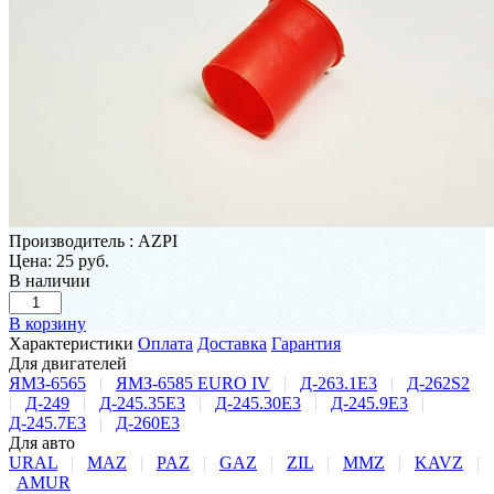
Производитель
:
AZPI
Цена:
25 руб.
В наличии
В корзину
Характеристики
Оплата
Доставка
Гарантия
Для двигателей
ЯМЗ-6565
|
ЯМЗ-6585 EURO IV
|
Д-263.1Е3
|
Д-262S2
|
Д-249
|
Д-245.35Е3
|
Д-245.30Е3
|
Д-245.9Е3
|
Д-245.7Е3
|
Д-260Е3
Для авто
URAL
|
MAZ
|
PAZ
|
GAZ
|
ZIL
|
MMZ
|
KAVZ
|
AMUR