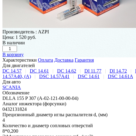
Производитель
:
AZPI
Цена:
1 520 руб.
В наличии
В корзину
Характеристики
Оплата
Доставка
Гарантия
Для двигателей
DC 14.57
|
DC 14.61
|
DC 14.62
|
DI 11.77
|
DI 14.72
|
14.57A40, (A)
|
DSC 14.57A41
|
DSC 14.61
|
DSC 14.61A
Для авто
SCANIA
Обозначение
DLLA 155 P 307 (А-02-121-00-00-04)
Аналог инжектора (форсунки)
0432131824
Прецизионный диаметр иглы распылителя d, (мм)
4
Количество и диаметр сопловых отверстий
8*0,200