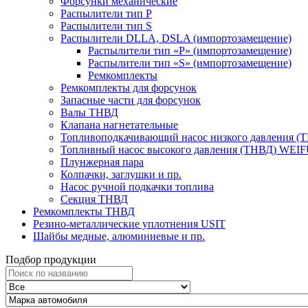
Форсунки механические
Распылители тип P
Распылители тип S
Распылители DLLA, DSLA (импортозамещение)
Распылители тип «Р» (импортозамещение)
Распылители тип «S» (импортозамещение)
Ремкомплекты
Ремкомплекты для форсунок
Запасные части для форсунок
Валы ТНВД
Клапана нагнетательные
Топливоподкачивающий насос низкого давления (
Топливный насос высокого давления (ТНВД) WEI
Плунжерная пара
Колпачки, заглушки и пр.
Насос ручной подкачки топлива
Секция ТНВД
Ремкомплекты ТНВД
Резино-металлические уплотнения USIT
Шайбы медные, алюминиевые и пр.
Подбор продукции