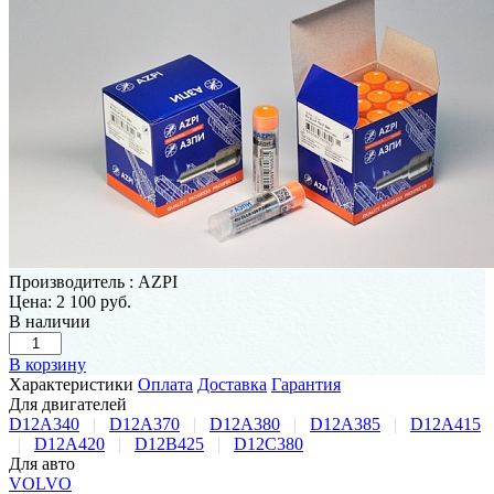
Производитель
:
AZPI
Цена:
2 100 руб.
В наличии
В корзину
Характеристики
Оплата
Доставка
Гарантия
Для двигателей
D12A340
|
D12A370
|
D12A380
|
D12A385
|
D12A415
|
D12A420
|
D12B425
|
D12C380
Для авто
VOLVO